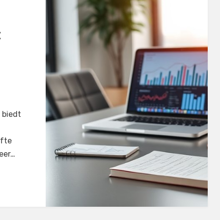
:
 biedt
fte
meer…