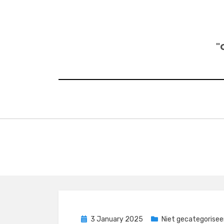
Skip
to
content
"
Posted
3 January 2025
Niet gecategorisee