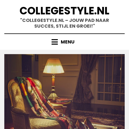
Skip
COLLEGESTYLE.NL
to
content
"COLLEGESTYLE.NL – JOUW PAD NAAR
SUCCES, STIJL EN GROEI!"
MENU