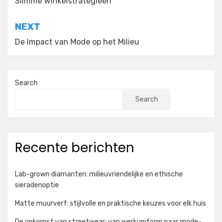
navigation
Slimme winkelstrategieën
NEXT
De Impact van Mode op het Milieu
Search
Search
Recente berichten
Lab-grown diamanten: milieuvriendelijke en ethische
sieradenoptie
Matte muurverf: stijlvolle en praktische keuzes voor elk huis
De opkomst van streetwear: van werkuniform naar mode-