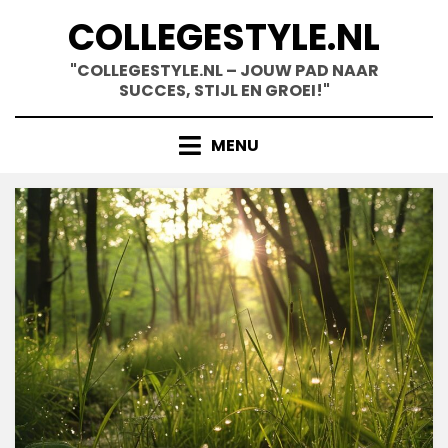
Skip
COLLEGESTYLE.NL
to
content
"COLLEGESTYLE.NL – JOUW PAD NAAR
SUCCES, STIJL EN GROEI!"
MENU